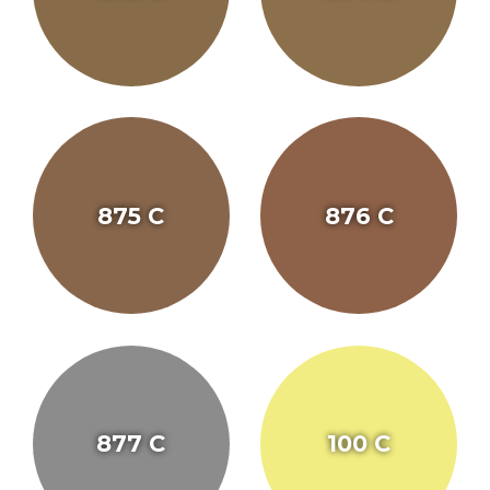
875 C
876 C
877 C
100 C