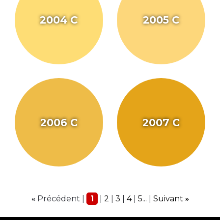
2004 C
2005 C
2006 C
2007 C
Précédent
1
2
3
4
5...
Suivant
«
»