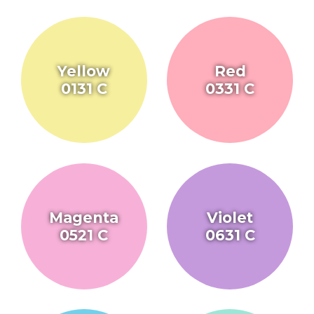
Yellow
Red
0131 C
0331 C
Magenta
Violet
0521 C
0631 C