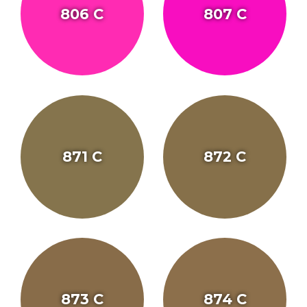
806 C
807 C
871 C
872 C
873 C
874 C