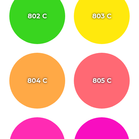
802 C
803 C
804 C
805 C