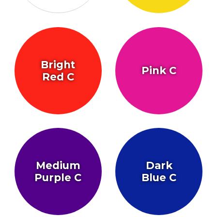
Bright
Pink C
Red C
Medium
Dark
Purple C
Blue C