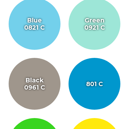
Blue
Green
0821 C
0921 C
Black
801 C
0961 C