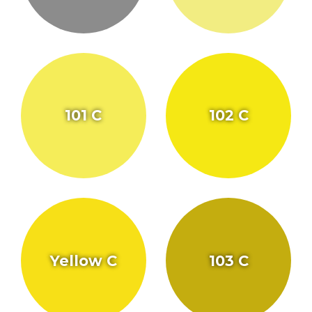
101 C
102 C
Yellow C
103 C