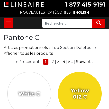
1 877 415-9191
NOUVEAUTÉS
CATÉGORIES
ENGLISH
Pantone C
Articles promotionnels
» Top Section Deleted
»
Afficher tous les produits
Précédent
1
2
3
4
5...
Suivant
«
»
Yellow
White C
012 C