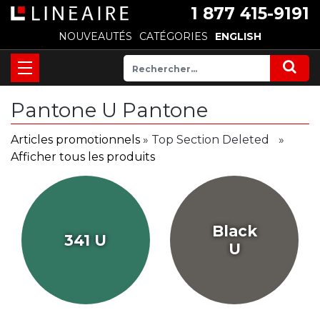
1 877 415-9191
NOUVEAUTÉS
CATÉGORIES
ENGLISH
Pantone U Pantone
Articles promotionnels
» Top Section Deleted
»
Afficher tous les produits
Black
341 U
U