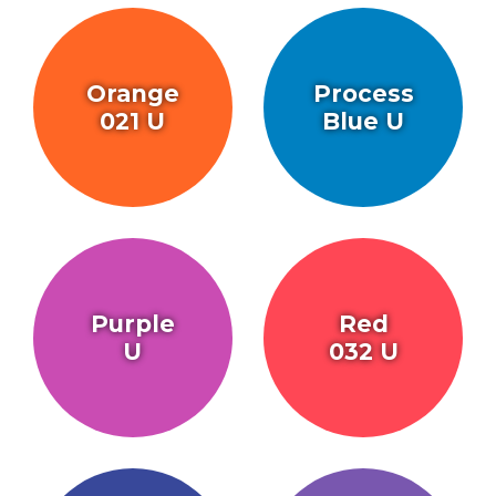
Orange
Process
021 U
Blue U
Purple
Red
U
032 U