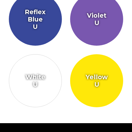
Reflex
Violet
Blue
U
U
White
Yellow
U
U