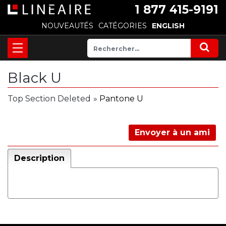
1 877 415-9191
NOUVEAUTÉS
CATÉGORIES
ENGLISH
Black U
Top Section Deleted
»
Pantone U
Envoyer à un ami
Description