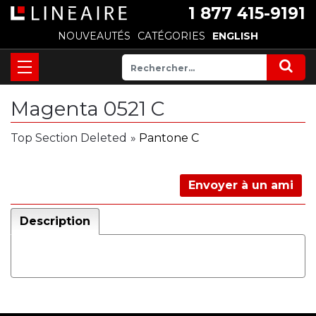
1 877 415-9191
NOUVEAUTÉS
CATÉGORIES
ENGLISH
Magenta 0521 C
Top Section Deleted
»
Pantone C
Envoyer à un ami
Description