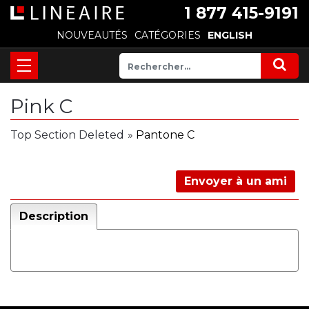
1 877 415-9191
NOUVEAUTÉS
CATÉGORIES
ENGLISH
Pink C
Top Section Deleted
»
Pantone C
Envoyer à un ami
Description